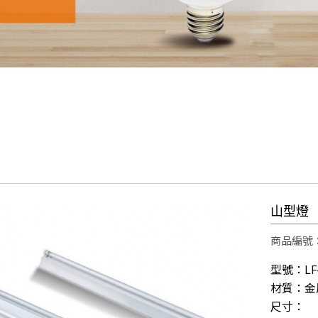
雲林科技大學運動場及校區燈光設計，元照得標了！
光明T全能檯燈預計六月份上線
1照明科技股份有限公司張麗蝶董事長出席參與SDGs產
會員後台
則，致力實現公益SDGs的企業價值，10/23週日下
【第198集 心視界】 ✅本集邀請到的來賓是
明科技股份有限公司2018年8月31日取得歐洲RoHs標準R3
山型燈
眼!才是打造明亮小窩的最佳關鍵!T1照明科技不僅照亮
雲林科技大學運動場及校區燈光設計，元照得標了！
商品編號：
光明T全能檯燈預計六月份上線
型號：LF-
1照明科技股份有限公司張麗蝶董事長出席參與SDGs產
材質：金
會員後台
尺寸：