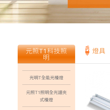
T
燈具
元照Ｔ１張麗蝶張董事長一路走來以身作
狂賀T1照
光源不閃爍、柔和不刺
光明T全能光檯燈
元照T1照明全光譜夾
T
式檯燈