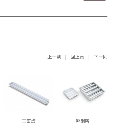
上一則
|
回上頁
|
下一則
工事燈
輕鋼架