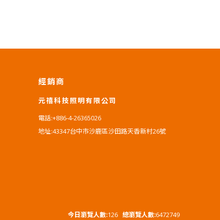
經銷商
元禧科技照明有限公司
電話:+886-4-26365026
地址:43347台中市沙鹿區沙田路天香新村26號
今日瀏覽人數:
126
總瀏覽人數:
6472749