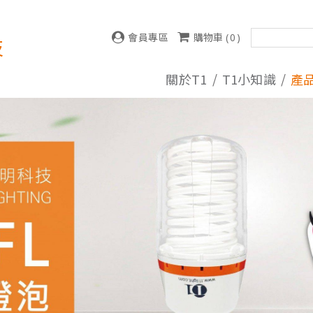
會員專區
購物車 (
0
)
技
關於T1
T1小知識
產