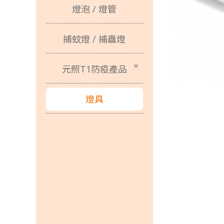
元照Ｔ１張麗蝶張董事長一路走來以身作
燈泡 / 燈管
狂賀T1照
捕蚊燈 / 捕蟲燈
光源不閃爍、柔和不刺
元照T1防疫產品
燈具