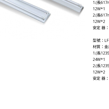
1.(長6
則，致力實現公益SDGs的企業價值，10/23週日下
12W*1
【第198集 心視界】 ✅本集邀請到的來賓是
2.(長6
明科技股份有限公司2018年8月31日取得歐洲RoHs標準R3
12W*2
眼!才是打造明亮小窩的最佳關鍵!T1照明科技不僅照亮
安定 器：1
型號：LF-
材質：金
1.(長1
24W*1
2.(長1
12W*2
安定 器：1