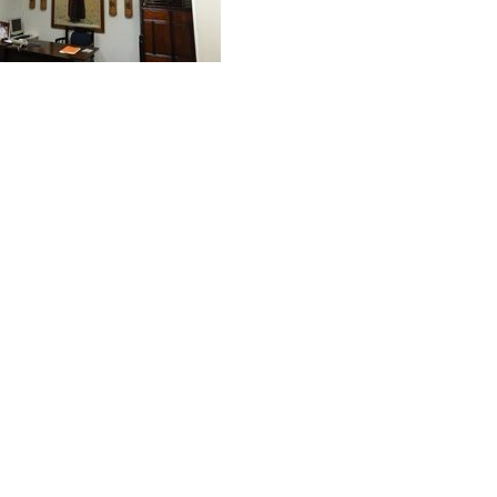
則，致力實現公益SDGs的企業價值，10/23週日下
【第198集 心視界】 ✅本集邀請到的來賓是
明科技股份有限公司2018年8月31日取得歐洲RoHs標準R3
眼!才是打造明亮小窩的最佳關鍵!T1照明科技不僅照亮