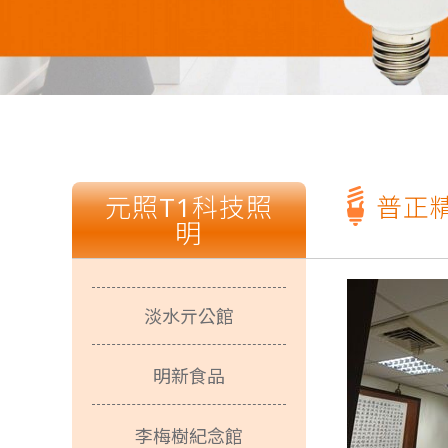
T
普正
元照Ｔ１張麗蝶張董事長一路走來以身作
狂賀T1照
光源不閃爍、柔和不刺
淡水亓公館
明新食品
T
李梅樹紀念館