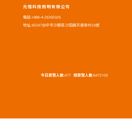
元禧科技照明有限公司
電話:+886-4-26365026
地址:43347台中市沙鹿區沙田路天香新村26號
今日瀏覽人數:
477
總瀏覽人數:
6473100