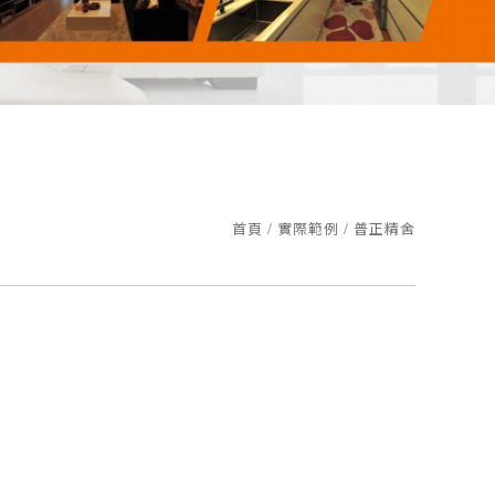
業鍊
首頁
實際範例
普正精舍
午1點三立台灣亮起來，榮譽志工特別專訪
6361認證
家園，更照顧您的雙眼!
業鍊