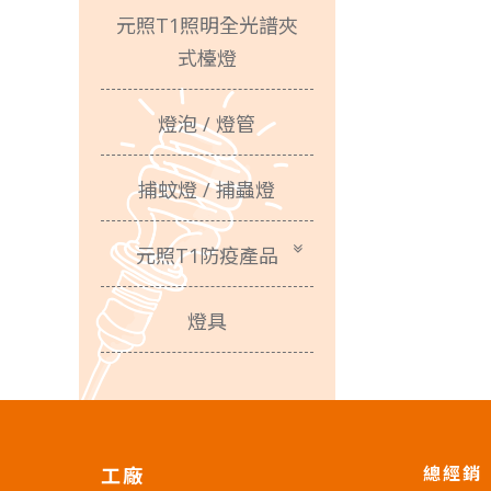
元照T1照明全光譜夾
式檯燈
燈泡 / 燈管
捕蚊燈 / 捕蟲燈
元照T1防疫產品
燈具
總經銷
工廠