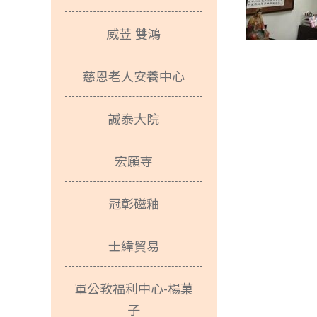
元照Ｔ１張麗蝶張董事長一路走來以身作
威苙 雙鴻
狂賀T1照
光源不閃爍、柔和不刺
慈恩老人安養中心
誠泰大院
宏願寺
冠彰磁釉
士緯貿易
軍公教福利中心-楊菓
子