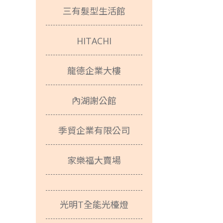
三有髮型生活館
HITACHI
龍德企業大樓
內湖謝公館
季貿企業有限公司
家樂福大賣場
光明T全能光檯燈