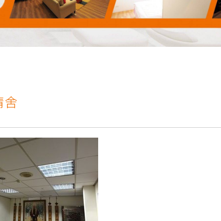
雲林科技大學運動場及校區燈光設計，元照得標了！
光明T全能檯燈預計六月份上線
1照明科技股份有限公司張麗蝶董事長出席參與SDGs產
會員後台
精舍
則，致力實現公益SDGs的企業價值，10/23週日下
【第198集 心視界】 ✅本集邀請到的來賓是
明科技股份有限公司2018年8月31日取得歐洲RoHs標準R3
眼!才是打造明亮小窩的最佳關鍵!T1照明科技不僅照亮
雲林科技大學運動場及校區燈光設計，元照得標了！
光明T全能檯燈預計六月份上線
1照明科技股份有限公司張麗蝶董事長出席參與SDGs產
會員後台