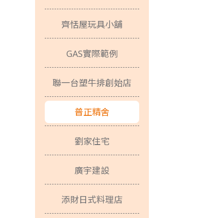
齊恬屋玩具小舖
GAS實際範例
聯一台塑牛排創始店
普正精舍
劉家住宅
廣宇建設
添財日式料理店