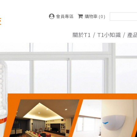
會員專區
購物車 (
0
)
技
關於T1
T1小知識
產