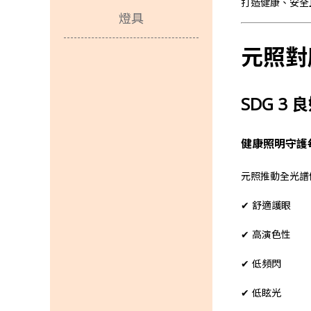
打造健康、安全
燈具
元照對應
SDG 3 
健康照明守護
元照推動全光譜
✔ 舒適護眼
✔ 高演色性
✔ 低頻閃
✔ 低眩光