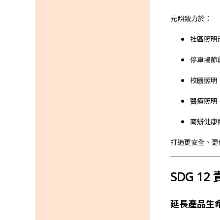
元照致力於：
社區照明
停車場節
校園照明
醫療照明
商辦健康
打造更安全、更
SDG 12 
延長產品生