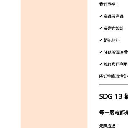
我們重視：
✔ 高品質產品
✔ 長壽命設計
✔ 節能材料
✔ 降低資源浪費
✔ 維修與再利用
降低整體環境負
SDG 13
每一度電都
元照透過：