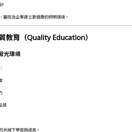
計
、醫院及企業建立更健康的照明環境。
質教育（Quality Education）
習光環境
：
度
力
品質
的光線下學習與成長。