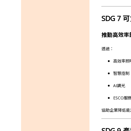
SDG 7 
推動高效率
透過：
高效率照
智慧控制
AI調光
ESCO服
協助企業降低能
SDG 9 產