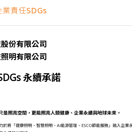
會員後台
業責任SDGs
則，致力實現公益SDGs的企業價值，10/23週日下
【第198集 心視界】 ✅本集邀請到的來賓是
明科技股份有限公司2018年8月31日取得歐洲RoHs標準R3
眼!才是打造明亮小窩的最佳關鍵!T1照明科技不僅照亮
技股份有限公司
雲林科技大學運動場及校區燈光設計，元照得標了！
技照明有限公司
光明T全能檯燈預計六月份上線
1照明科技股份有限公司張麗蝶董事長出席參與SDGs產
× SDGs 永續承諾
會員後台
則，致力實現公益SDGs的企業價值，10/23週日下
【第198集 心視界】 ✅本集邀請到的來賓是
明科技股份有限公司2018年8月31日取得歐洲RoHs標準R3
眼!才是打造明亮小窩的最佳關鍵!T1照明科技不僅照亮
只是照亮空間，更能照亮人類健康、企業永續與地球未來。
力於將「健康照明、智慧照明、AI能源管理、ESCO節能服務」融入企