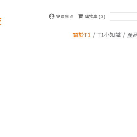
會員專區
購物車 (
0
)
技
關於T1
T1小知識
產
雲林科技大學運動場及校區燈光設計，元照得標了！
光明T全能檯燈預計六月份上線
1照明科技股份有限公司張麗蝶董事長出席參與SDGs產