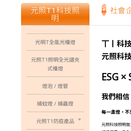
社會企
元照Ｔ１張麗蝶張董事長一路走來以身作
狂賀T1照
光源不閃爍、柔和不刺
丅丨科
光明T全能光檯燈
元照科
元照T1照明全光譜夾
T
式檯燈
ESG 
元照Ｔ１張麗蝶張董事長一路走來以身作
燈泡 / 燈管
我們相信
狂賀T1照
捕蚊燈 / 捕蟲燈
光源不閃爍、柔和不刺
每一盞燈，不
元照T1防疫產品
元照科技照明致