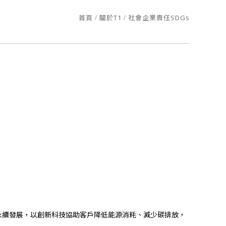
首頁
關於T1
社會企業責任SDGs
午1點三立台灣亮起來，榮譽志工特別專訪
6361認證
家園，更照顧您的雙眼!
業鍊
午1點三立台灣亮起來，榮譽志工特別專訪
6361認證
家園，更照顧您的雙眼!
業永續發展，以創新科技協助客戶降低能源消耗、減少碳排放，