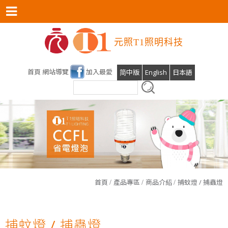
0
元照T1照明科技
首頁
網站導覽
加入最愛
简中版
English
日本語
雲林科技大學運動場及校區燈光設計，元照得標了！
首頁
產品專區
商品介紹
捕蚊燈 / 捕蟲燈
光明T全能檯燈預計六月份上線
T1照明科技股份有限公司張麗蝶董事長出席參與SDGs產業鍊
捕蚊燈 / 捕蟲燈
會員後台