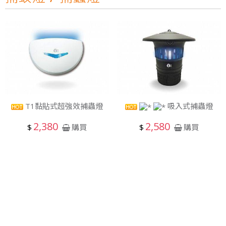
元照Ｔ１張麗蝶張董事長一路走來以身作則，致力實現公益SDGs的企業價值，10/23週日下午1點三立台灣亮起來，榮譽志工特別專訪
【第198集 心視界】 ✅本集邀請到的來賓是
狂賀T1照明科技股份有限公司2018年8月31日取得歐洲RoHs標準R36361認證
光源不閃爍、柔和不刺眼!才是打造明亮小窩的最佳關鍵!T1照明科技不僅照亮家園，更照顧您的雙眼!
雲林科技大學運動場及校區燈光設計，元照得標了！
光明T全能檯燈預計六月份上線
T1黏貼式超強效捕蟲燈
吸入式捕蟲燈
T1照明科技股份有限公司張麗蝶董事長出席參與SDGs產業鍊
會員後台
2,380
2,580
$
$
購買
購買
元照Ｔ１張麗蝶張董事長一路走來以身作則，致力實現公益SDGs的企業價值，10/23週日下午1點三立台灣亮起來，榮譽志工特別專訪
【第198集 心視界】 ✅本集邀請到的來賓是
狂賀T1照明科技股份有限公司2018年8月31日取得歐洲RoHs標準R36361認證
光源不閃爍、柔和不刺眼!才是打造明亮小窩的最佳關鍵!T1照明科技不僅照亮家園，更照顧您的雙眼!