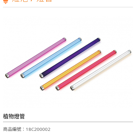
元照Ｔ１張麗蝶張董事長一路走來以身作則，致力實現公益SDGs的企業價值，10/23週日下午1點三立台灣亮起來，榮譽志工特別專訪
【第198集 心視界】 ✅本集邀請到的來賓是
狂賀T1照明科技股份有限公司2018年8月31日取得歐洲RoHs標準R36361認證
光源不閃爍、柔和不刺眼!才是打造明亮小窩的最佳關鍵!T1照明科技不僅照亮家園，更照顧您的雙眼!
雲林科技大學運動場及校區燈光設計，元照得標了！
光明T全能檯燈預計六月份上線
T1照明科技股份有限公司張麗蝶董事長出席參與SDGs產業鍊
會員後台
元照Ｔ１張麗蝶張董事長一路走來以身作則，致力實現公益SDGs的企業價值，10/23週日下午1點三立台灣亮起來，榮譽志工特別專訪
【第198集 心視界】 ✅本集邀請到的來賓是
狂賀T1照明科技股份有限公司2018年8月31日取得歐洲RoHs標準R36361認證
光源不閃爍、柔和不刺眼!才是打造明亮小窩的最佳關鍵!T1照明科技不僅照亮家園，更照顧您的雙眼!
植物燈管
商品編號：18C200002