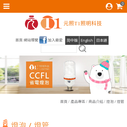
0
元照T1照明科技
首頁
網站導覽
加入最愛
简中版
English
日本語
雲林科技大學運動場及校區燈光設計，元照得標了！
首頁
產品專區
商品介紹
燈泡 / 燈管
光明T全能檯燈預計六月份上線
T1照明科技股份有限公司張麗蝶董事長出席參與SDGs產業鍊
燈泡 / 燈管
會員後台