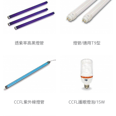
透紫率高黑燈管
燈管/適用T9型
CCFL紫外線燈管
CCFL護眼燈泡/15W