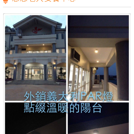
元照Ｔ１張麗蝶張董事長一路走來以身作則，致力實現公益SDGs的企業價值，10/23週日下午1點三立台灣亮起來，榮譽志工特別專訪
【第198集 心視界】 ✅本集邀請到的來賓是
狂賀T1照明科技股份有限公司2018年8月31日取得歐洲RoHs標準R36361認證
光源不閃爍、柔和不刺眼!才是打造明亮小窩的最佳關鍵!T1照明科技不僅照亮家園，更照顧您的雙眼!
雲林科技大學運動場及校區燈光設計，元照得標了！
光明T全能檯燈預計六月份上線
T1照明科技股份有限公司張麗蝶董事長出席參與SDGs產業鍊
會員後台
元照Ｔ１張麗蝶張董事長一路走來以身作則，致力實現公益SDGs的企業價值，10/23週日下午1點三立台灣亮起來，榮譽志工特別專訪
【第198集 心視界】 ✅本集邀請到的來賓是
狂賀T1照明科技股份有限公司2018年8月31日取得歐洲RoHs標準R36361認證
光源不閃爍、柔和不刺眼!才是打造明亮小窩的最佳關鍵!T1照明科技不僅照亮家園，更照顧您的雙眼!