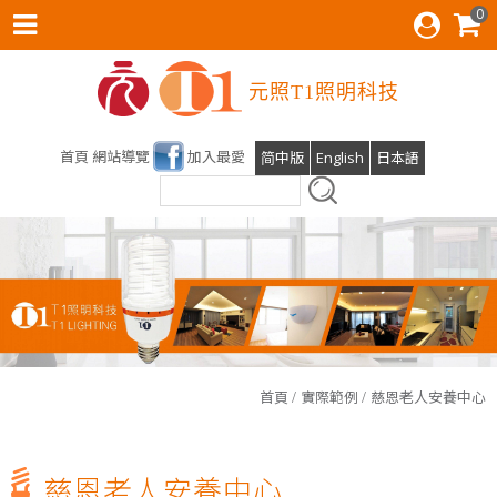
0
元照T1照明科技
首頁
網站導覽
加入最愛
简中版
English
日本語
雲林科技大學運動場及校區燈光設計，元照得標了！
首頁
實際範例
慈恩老人安養中心
光明T全能檯燈預計六月份上線
T1照明科技股份有限公司張麗蝶董事長出席參與SDGs產業鍊
慈恩老人安養中心
會員後台